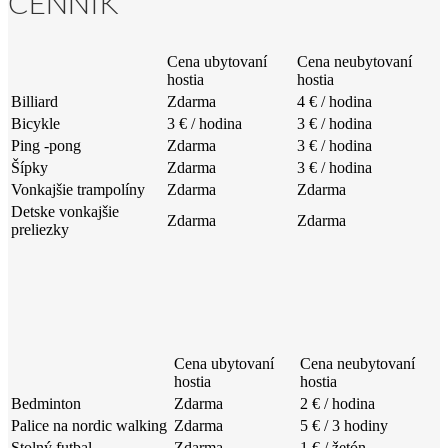
CENNÍK
Cena ubytovaní
Cena neubytovaní
hostia
hostia
Billiard
Zdarma
4 € / hodina
Bicykle
3 € / hodina
3 € / hodina
Ping -pong
Zdarma
3 € / hodina
Šípky
Zdarma
3 € / hodina
Vonkajšie trampolíny
Zdarma
Zdarma
Detske vonkajšie
Zdarma
Zdarma
preliezky
Cena ubytovaní
Cena neubytovaní
hostia
hostia
Bedminton
Zdarma
2 € / hodina
Palice na nordic walking
Zdarma
5 € / 3 hodiny
Stolný futbal
Zdarma
1 € / žetón