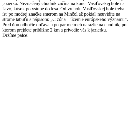
jazierko. Neznačený chodník začína na konci Vasiľovskej hole na
ľavo, kúsok po vstupe do lesa. Od vrcholu Vasiľovskej hole treba
ísť po modrej značke smerom na Minčol až pokiaľ neuvidíte na
strome tabuľu s nápisom: „C zóna – územie európskeho významu“.
Pred ňou odbočte doľava a po pár metroch narazíte na chodník, po
ktorom prejdete približne 2 km a privedie vás k jazierku.
Držíme palce!