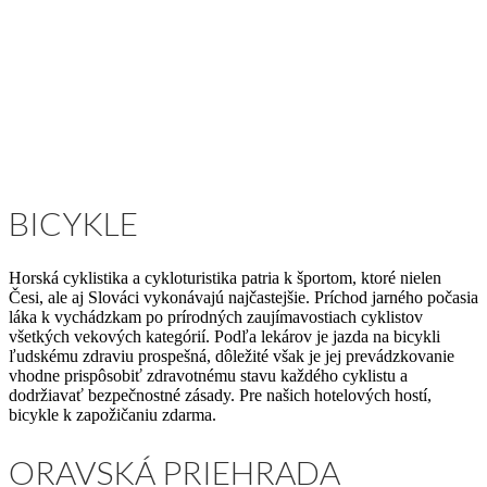
BICYKLE
Horská cyklistika a cykloturistika patria k športom, ktoré nielen
Česi, ale aj Slováci vykonávajú najčastejšie. Príchod jarného počasia
láka k vychádzkam po prírodných zaujímavostiach cyklistov
všetkých vekových kategórií. Podľa lekárov je jazda na bicykli
ľudskému zdraviu prospešná, dôležité však je jej prevádzkovanie
vhodne prispôsobiť zdravotnému stavu každého cyklistu a
dodržiavať bezpečnostné zásady. Pre našich hotelových hostí,
bicykle k zapožičaniu zdarma.
ORAVSKÁ PRIEHRADA