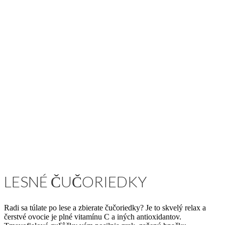
LESNÉ ČUČORIEDKY
Radi sa túlate po lese a zbierate čučoriedky? Je to skvelý relax a
čerstvé ovocie je plné vitamínu C a iných antioxidantov.