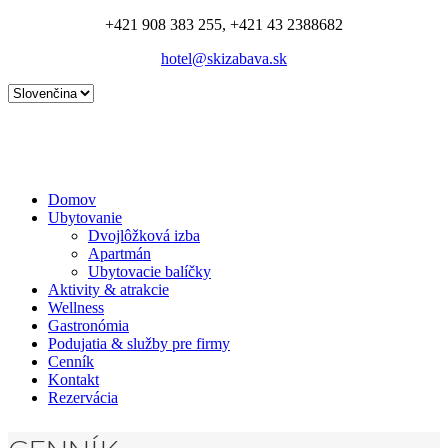
+421 908 383 255, +421 43 2388682
hotel@skizabava.sk
Domov
Ubytovanie
Dvojlôžková izba
Apartmán
Ubytovacie balíčky
Aktivity & atrakcie
Wellness
Gastronómia
Podujatia & služby pre firmy
Cenník
Kontakt
Rezervácia