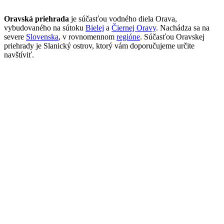
Oravská priehrada
je súčasťou vodného diela Orava,
vybudovaného na sútoku
Bielej
a
Čiernej Oravy
. Nachádza sa na
severe
Slovenska
, v rovnomennom
regióne
. Súčasťou Oravskej
priehrady je Slanický ostrov, ktorý vám doporučujeme určite
navštíviť.