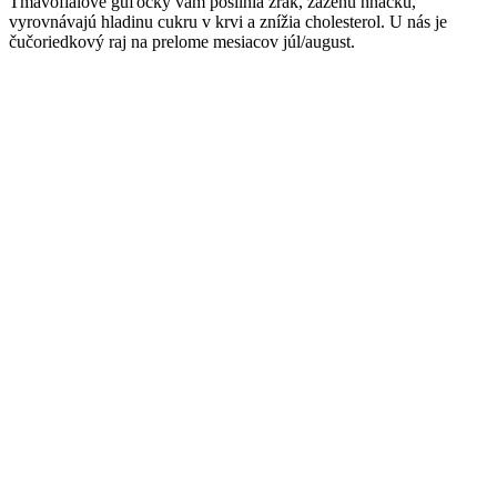
Tmavofialové guľôčky vám posilnia zrak, zaženú hnačku,
vyrovnávajú hladinu cukru v krvi a znížia cholesterol. U nás je
čučoriedkový raj na prelome mesiacov júl/august.