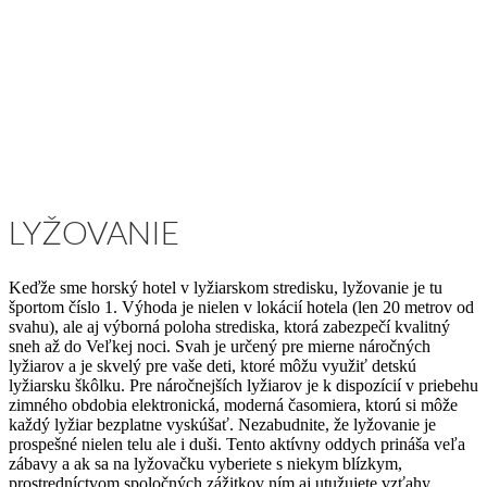
LYŽOVANIE
Keďže sme horský hotel v lyžiarskom stredisku, lyžovanie je tu
športom číslo 1. Výhoda je nielen v lokácií hotela (len 20 metrov od
svahu), ale aj výborná poloha strediska, ktorá zabezpečí kvalitný
sneh až do Veľkej noci. Svah je určený pre mierne náročných
lyžiarov a je skvelý pre vaše deti, ktoré môžu využiť detskú
lyžiarsku škôlku. Pre náročnejších lyžiarov je k dispozícií v priebehu
zimného obdobia elektronická, moderná časomiera, ktorú si môže
každý lyžiar bezplatne vyskúšať. Nezabudnite, že lyžovanie je
prospešné nielen telu ale i duši. Tento aktívny oddych prináša veľa
zábavy a ak sa na lyžovačku vyberiete s niekym blízkym,
prostredníctvom spoločných zážitkov ním aj utužujete vzťahy.