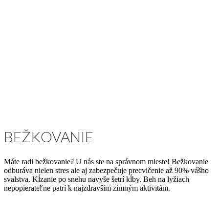
BEŽKOVANIE
Máte radi bežkovanie? U nás ste na správnom mieste! Bežkovanie
odburáva nielen stres ale aj zabezpečuje precvičenie až 90% vášho
svalstva.
Kĺzanie po snehu navyše šetrí kĺby. Beh na lyžiach
nepopierateľne patrí k najzdravším zimným aktivitám.