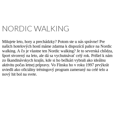
NORDIC WALKING
Milujete leto, hory a prechádzky? Potom ste u nás správne! Pre
našich hotelových hostí máme zdarma k dispozícií palice na Nordic
walking. A čo je vlastne ten Nordic walking? Je to severská chôdza,
šport stvorený na leto, ale dá sa vychutnávať celý rok. Prišiel k nám
zo škandinávskych krajín, kde si ho bežkári vybrali ako ideálnu
aktivitu počas letnej prípravy. Vo Fínsku ho v roku 1997 prvýkrát
uviedli ako oficiálny tréningový program zameraný na celé telo a
nový hit bol na svete.