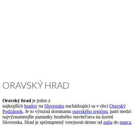
ORAVSKÝ HRAD
Oravský hrad
je jeden z
najkrajších
hradov
na
Slovensku
nachádzajúci sa v obci
Oravský
Podzámok
. Je to výrazná dominanta
oravského regiónu
, patrí medzi
najvýznamnejšie pamiatky hradného staviteľstva na území
Slovenska. Hrad je sprístupnený verejnosti denne od
mája
do
marca
.