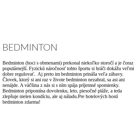
BEDMINTON
Bedminton (hoci s obmenami) prekonal niekoľko storočí a je čoraz
populárnejší. Fyzickú náročnosť tohto športu si hráči dokážu veľmi
dobre regulovať. Aj preto im bedminton prináša veľa zábavy.
Človek, ktorý si ani raz v živote bedminton nezahral, sa asi ani
nenájde. A väčšina z nás si s ním spája príjemné spomienky.
Bedminton pripomína dovolenku, leto, piesočné pláže, a teda
zlepšuje nielen kondíciu, ale aj náladu.Pre hotelových hostí
bedminton zdarma!