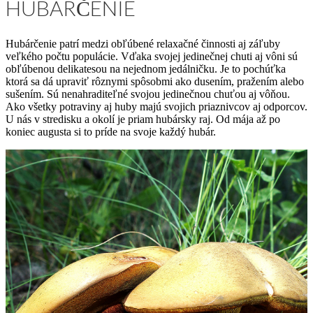
HUBÁRČENIE
Hubárčenie patrí medzi obľúbené relaxačné činnosti aj záľuby
veľkého počtu populácie. Vďaka svojej jedinečnej chuti aj vôni sú
obľúbenou delikatesou na nejednom jedálničku. Je to pochúťka
ktorá sa dá upraviť rôznymi spôsobmi ako dusením, pražením alebo
sušením. Sú nenahraditeľné svojou jedinečnou chuťou aj vôňou.
Ako všetky potraviny aj huby majú svojich priaznivcov aj odporcov.
U nás v stredisku a okolí je priam hubársky raj. Od mája až po
koniec augusta si to príde na svoje každý hubár.