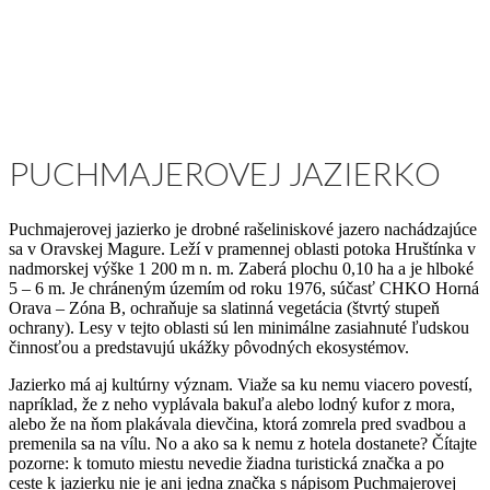
PUCHMAJEROVEJ JAZIERKO
Puchmajerovej jazierko je drobné rašeliniskové jazero nachádzajúce
sa v Oravskej Magure. Leží v pramennej oblasti potoka Hruštínka v
nadmorskej výške 1 200 m n. m. Zaberá plochu 0,10 ha a je hlboké
5 – 6 m. Je chráneným územím od roku 1976, súčasť CHKO Horná
Orava – Zóna B, ochraňuje sa slatinná vegetácia (štvrtý stupeň
ochrany). Lesy v tejto oblasti sú len minimálne zasiahnuté ľudskou
činnosťou a predstavujú ukážky pôvodných ekosystémov.
Jazierko má aj kultúrny význam. Viaže sa ku nemu viacero povestí,
napríklad, že z neho vyplávala bakuľa alebo lodný kufor z mora,
alebo že na ňom plakávala dievčina, ktorá zomrela pred svadbou a
premenila sa na vílu. No a ako sa k nemu z hotela dostanete? Čítajte
pozorne: k tomuto miestu nevedie žiadna turistická značka a po
ceste k jazierku nie je ani jedna značka s nápisom Puchmajerovej